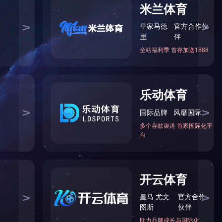
南方区域
北方区域
微信咨询
返回顶部