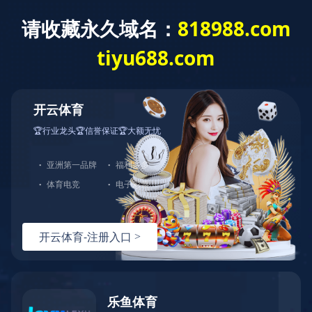
开云体育
全部分类
开云体育-开云(中国)一站式服务官方网站
联系我们
您当前的位置：
开云体育-开云(中国)一站式服务官方网站
>
技术支持
>