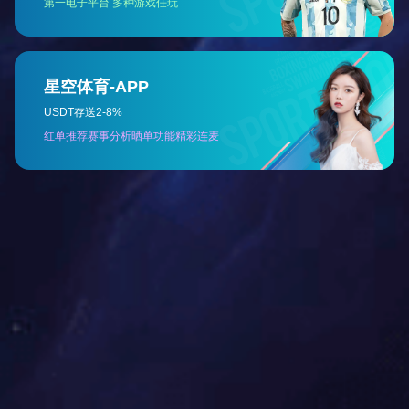
全自动味精包装机
膨化食品包装机