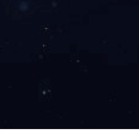
6.可选配：热转印打码机、色带打码机，上料机、成品输送机
设备参数：
设备型号：MC220FJ
包装速度：20-60包/分钟
包装范围：1-100克
包装膜宽：≤220mm
制袋尺寸：L40-150mm，W40-110mm
封口形式：背封/三边封/四边封/异性袋
封口纹路：锯齿/直纹/花纹/网纹
电源：220V/380V 50HZ/60HZ，1350W
包装材料：复合膜/复合纸/聚乙烯、烯尼龙/聚乙烯、聚脂/铝
耗气量：0.8MPA 0.4m³/分钟
切刀类型：平刀/齿刀/圆角刀/滚刀
机器重量：约140KG
机器尺寸：L900*W800*H1700 (mm)