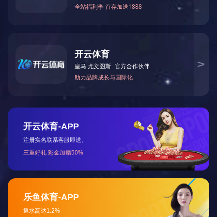
复合麦片包装机
西瓜种子包装机