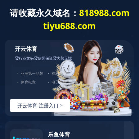
开云体育
全部分类
开云体育-开云(中国)一站式服务官方网站
联系我们
您当前的位置：
开云体育-开云(中国)一站式服务官方网站
>
新闻资讯
>