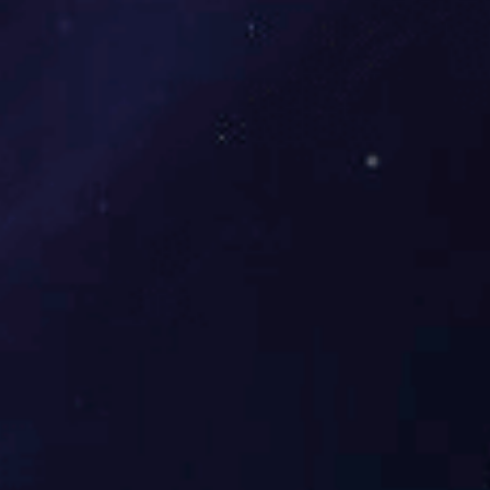
文章来源：迈驰公司 发布时间：
在包装生产线的前端环节中，纸箱成型一直是影响整
上万。如果开箱环节速度跟不上、成型不稳定，后续的自
——不仅要开得快，还要开得稳、能匹配不同规格纸箱、
作为国内专注包装机械研发与制造的源头厂家，开云体育
域积累了丰富的现场经验。从单机使用到整线联动，迈驰旗
厂、医药企业、电商仓配中心稳定运行。
不同物料、不同箱规，迈驰自动开箱机如何兼顾效率
在实际选型中，客户最常问的一个问题是：“我的产品有
机构，通过气压驱动完成吸箱、成形、折底、封底四个动作
罐、纸质小盒、金属零部件、电子产品内托等，这台设备
成型速度稳定在8～10箱/分钟，适用纸箱尺寸范围为：长度280–5
特别注意，窄长箱、短高箱、矮宽箱等特殊比例箱规不在
纸箱从立式库到封底完成，再到码垛，中间经历了什
以一条典型的粉剂包装生产线为例：自动投料–立式包