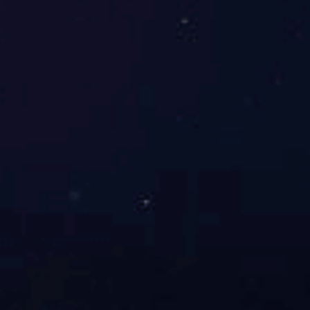
MCZBZX-20十字坐标装箱机
猜你想搜
双侧面贴标机
贴标机
生产线成套设备
设备介绍
功能特点：
1
、 本机具有一键标签长度自动测量功能，更换不同规格的
2
、 彩色触摸屏操作简单、方便，具有故障显示功能