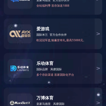
相关推荐
自动开箱机