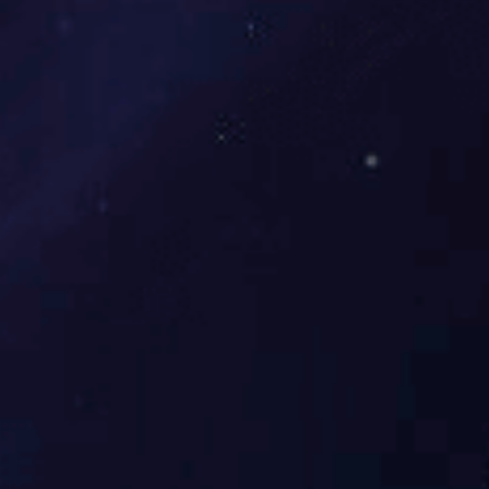
ABB460机器人码垛机
MCFX-4050自动封箱打包一体
机