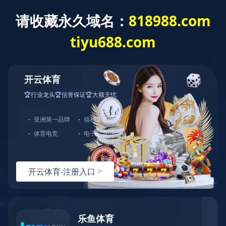
开云体育
全部分类
开云体育-开云(中国)一站式服务官方网站
联系我们
您当前的位置：
开云体育-开云(中国)一站式服务官方网站
>
成套设备
立式包装机组
→
给袋包装机组
→
重袋包装机组
→
多列包装机组
→