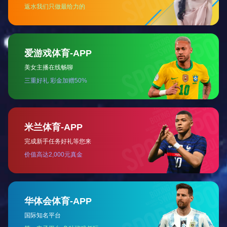
机械手装箱机
南方区域
从开箱到码垛
全自动衔接：
这款纸箱自动
北方区域
金属检测机选
微信咨询
型指南：迈驰
金属检测机满
返回顶部
协作码垛机