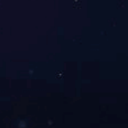
MCFK铝箔封口机
开云体育-开云(中