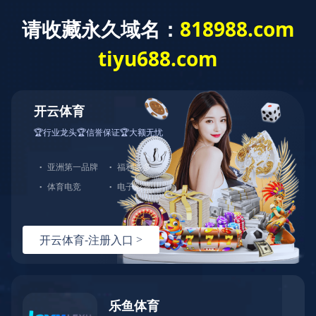
开云体育
全部分类
开云体育-开云(中国)一站式服务官方网站
联系我们
您当前的位置：
开云体育-开云(中国)一站式服务官方网站
>
行业包装方