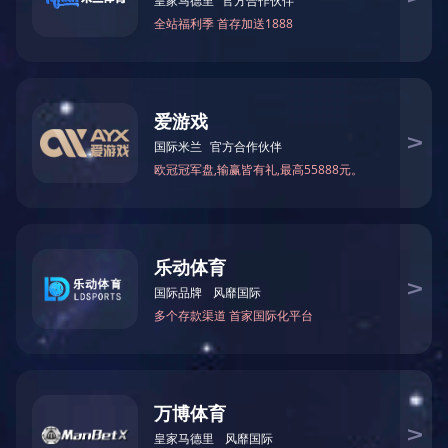
相关推荐
25公斤颗粒包装机