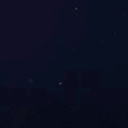
水泥包装机
猜你想搜
包装机生产厂家
颗粒包装机生产厂家
颗
设备介绍
设备简介：
1.以准确、可靠的机械操作代替人工计量、套袋、输送等工
捷。全封闭设计并安装开门检测等安全联锁装置，确保人员的
2.该机组具有自动称量、自动上袋、自动填充、自动送包、