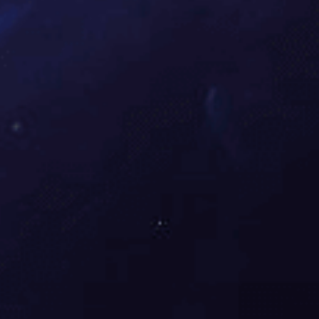
微信咨询
返回顶部