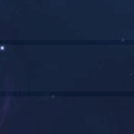
叶、豆类、冰糖、盐片、食盐
冻水果、片碱、枸杞、核桃、
定量茶叶包装机、茶叶包装机
点击次数：
发布时间：2026-03-12 13:59:5
更新时间：2026-03-12 14:02:0
咨询热