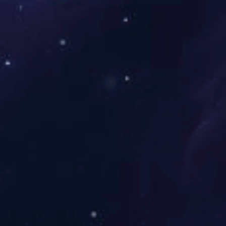
小型小袋粉末包装机
水泥包装机