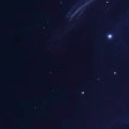
种子包装机
全自动颗粒包装机