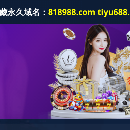
官方网站
产品中心
技术支持
客户案例
业包装方案
>
食品行业
全自动食品包装机
开云体育-开云(中国)一站式
水线工厂，可包装花生、白糖