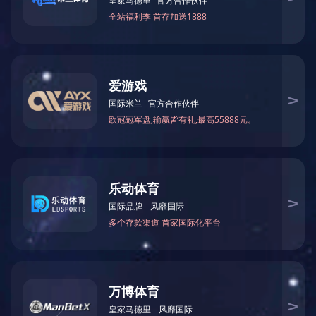
相关推荐
25公斤颗粒包装机