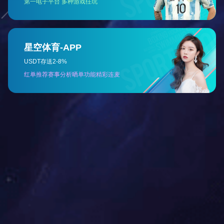
包装自动化生产线
定量粉剂包装机