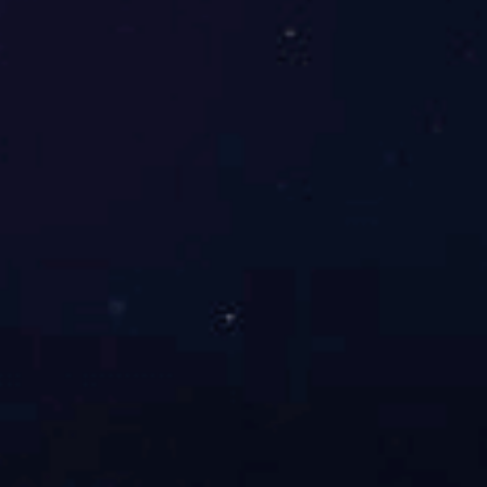
猜你想搜
码垛包装生产线
食品包装柔性生产线
包
设备介绍
工作流程：
A
B
准备
→
码垛方式设置
→
垛码放
→
垛码放
→
完成
工作站组成：
1.
协作机器人
2.
电箱控制柜
3.
+
底座
卡板定位