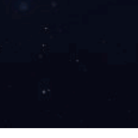
6.与物料接触部分采用304/316不锈钢或食品级塑料，符合卫
设备参数：
设备型号：MCGD8-260
包装尺寸L×W(mm)：(150～500)×(130～260)
包装速度(包/分钟)：25～60
适用材质：PE复合膜、铝箔膜、镀铝膜等等复合材质膜
适用袋型：自立袋、拉链袋、斜嘴自立袋、平面袋
袋宽调节：自动调节