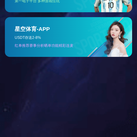
包装自动化生产线
定量粉剂包装机