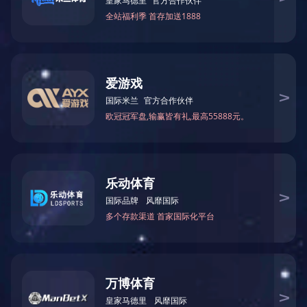
相关推荐
25公斤颗粒包装机