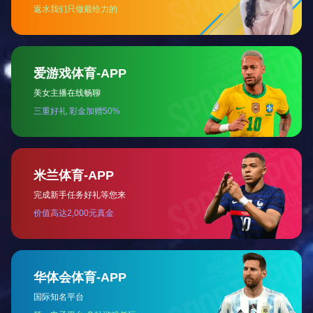
种子包装机
全自动颗粒包装机