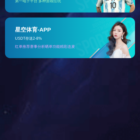
包装自动化生产线
定量粉剂包装机