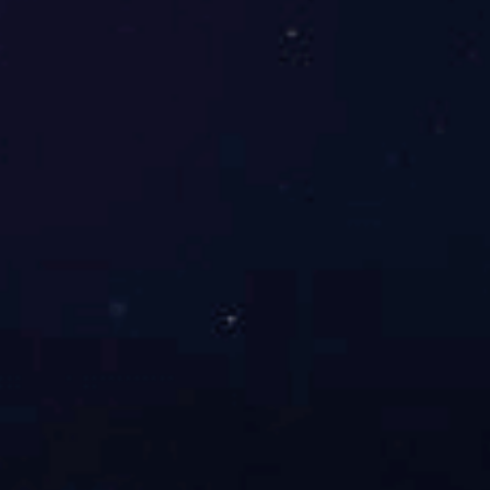
猜你想搜
透析粉包装机
透析粉A粉精准配方包装机厂家
设备介绍
设备简介：
该机采用底充式灌装，灌装过程中从底部进行充填，落差小，
1.全不锈钢结构，组合式或开启式透明料箱，无需工具即可方
2.气动夹袋装置和托架装在重量传感器上，根据预先设定的
3.高反应速度的称重系统，保证高精度得以实现
4.PLC控制、触摸屏人机界面显示，操作简便