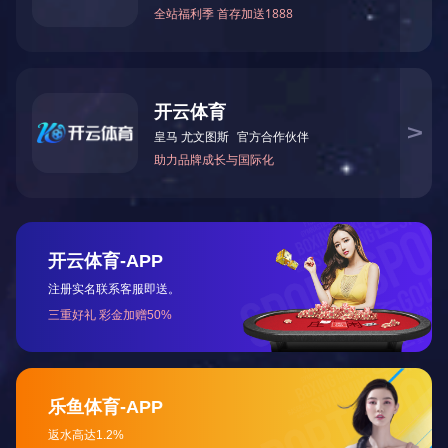
全自动食品包装机
粉体吨袋包装机