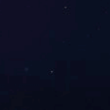
猜你想搜
颗粒称重包装机
自动定量称重包装机
2
设备介绍
设备简介：
1.以准确、可靠的机械操作代替人工计量、套袋、输送等工
捷。全封闭设计并安装开门检测等安全联锁装置，确保人员的
2.该机组具有自动称量、自动上袋、自动填充、自动送包、
设备参数：
MCZD-25K
设备型号：