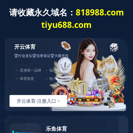
开云体育
全部分类
开云体育-开云(中国)一站式服务官方网站
联系我们
您当前的位置：
开云体育-开云(中国)一站式服务官方网站
>
行业包装方