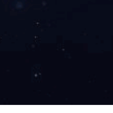
最大包装能力(袋/分)：4～6
填充重量(千克/袋)：10～25
包装袋材料：纸袋塑料袋/编织袋等
包装袋尺寸长×宽(毫米)：(600～1100)×(300～600)
耗气量(标准升/分钟)：750
总功率(千瓦)：3