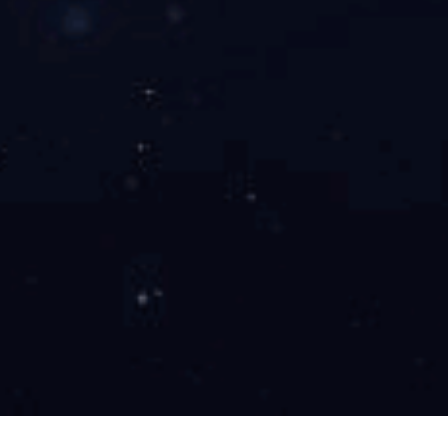
6.与物料接触部分采用304/316不锈钢或食品级塑料，符合卫
设备参数：
设备型号：MCGD8-260
包装尺寸L×W(mm)：(150～500)×(130～260)
包装速度(包/分钟)：25～60
适用材质：PE复合膜、铝箔膜、镀铝膜等等复合材质膜
适用袋型：自立袋、拉链袋、斜嘴自立袋、平面袋
袋宽调节：自动调节