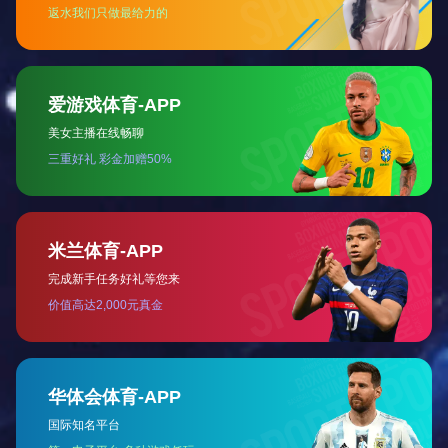
种子包装机
全自动颗粒包装机