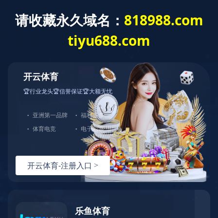
开云体育
全部分类
开云体育-开云(中国)一站式服务官方网站
联系我们
您当前的位置：
开云体育-开云(中国)一站式服务官方网站
>
行业包装方