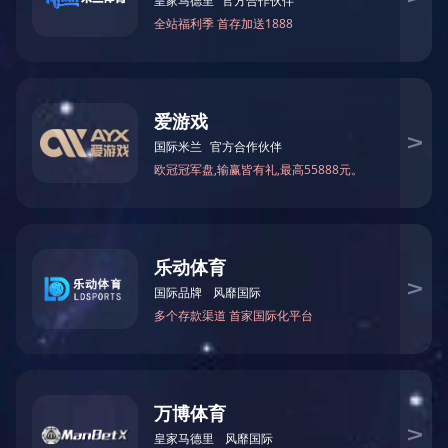
相关推荐
25公斤颗粒包装机