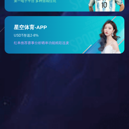
包装自动化生产线
定量粉剂包装机