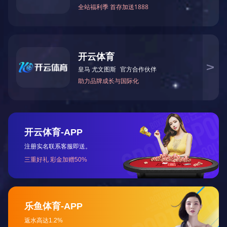
全自动食品包装机
粉体吨袋包装机