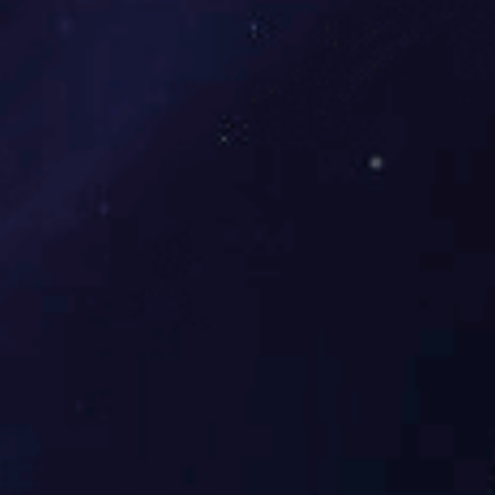
建材包装机
小型小袋粉末包装机
水泥包装机