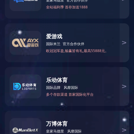
相关推荐
25公斤颗粒包装机