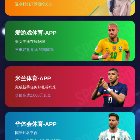
粉末灌装机生产线
吨袋包装流水线