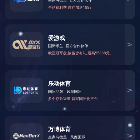
相关推荐
5-30L液体灌装机生产线