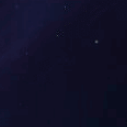
粉剂重袋包装流水线
5-25kg底充式包装流水线
5-25kg粉末包装流水线