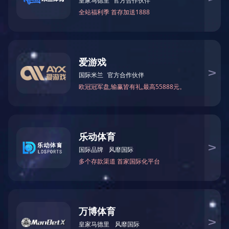
相关推荐
5-30L液体灌装机生产线