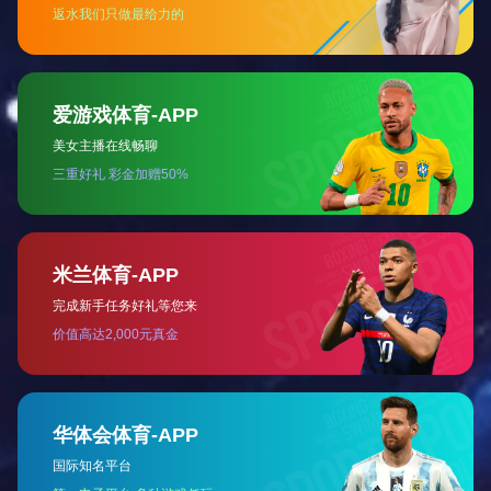
种子包装机
全自动颗粒包装机