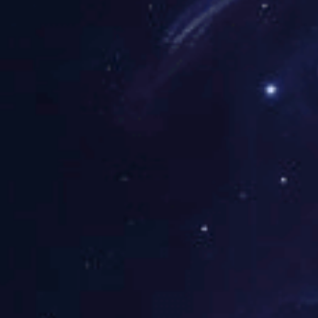
MCGD8-300给袋式液体包装
机组
MCGD8-260给袋式液体包装
机组