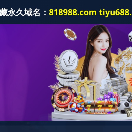
官方网站
产品中心
技术支持
客户案例
袋包装机组
>
给袋式液体包装机组
MCGD8-230给
迈驰是一家专业生产全自动给
特性定制一对一方案，为您解