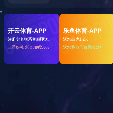
相关推荐
红枣包装机