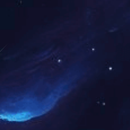
MCGD8-230给袋式液体包装
机组
MCGD8-200给袋式液体包装
机组