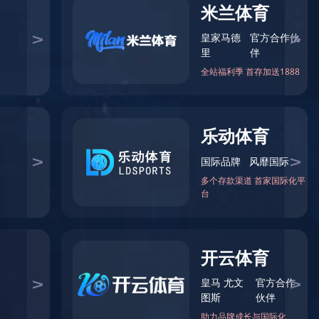
持非标定制。26年包装行业经验，助力生产企业稳定
9
9
线：13902302342