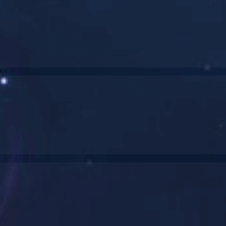
产更方便。整厂方案设计，支
生产，提高产能。
点击次数：
发布时间：2025-04-26 15:26:3
更新时间：2025-12-30 16:46:2
咨询热