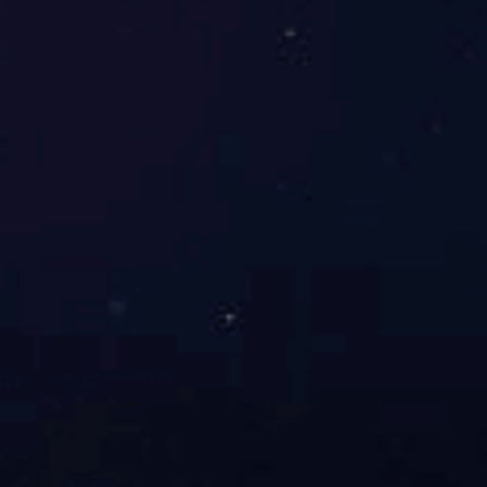
给袋式液体灌装机
膏液包装机