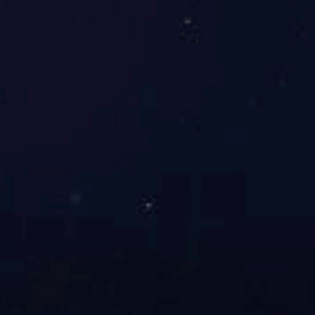
猜你想搜
25公斤粉剂包装机
25公斤定量粉剂包装机
设备介绍
设备简介：
1.自动包装机，可实现自动计量，自动上袋、自动充填、自
流水线作业。
2.称量机采用立式螺杆给料，由单螺杆构成。螺杆由伺服电
处理,并输出重量数据显示及控制信号。