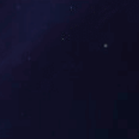
建材包装机
小型小袋粉末包装机
水泥包装机