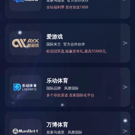
相关推荐
25公斤颗粒包装机