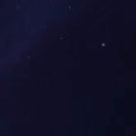
建材包装机
小型小袋粉末包装机
水泥包装机