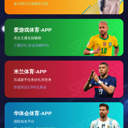
种子包装机
全自动颗粒包装机