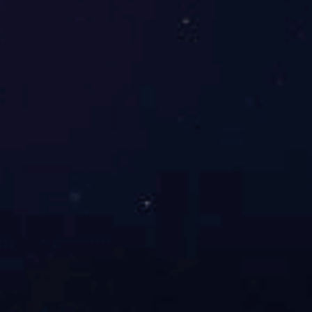
猜你想搜
多种物料包装机
五红五黑麦片包装机械
设备介绍
设备简介：
1.全自动颗粒三边封包装机能全自动完成上料拉袋、制袋、
2不锈钢机身，设计美观简洁。
3.中英文触摸屏控制系统，操作方便简单。
4.进口电器元件，性能高效稳定。
5.高性能精密工艺封口模具与高质量发热管相配合进行加热封