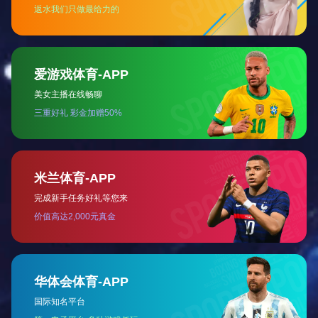
种子包装机
全自动颗粒包装机