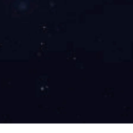
6.封口纹络牢固、清晰，可按客户要求设计封口花纹，以提
7.可根据物料特性选配设备:真空吸料机，打码器，喷码器，
设备参数：
型号：MC-3-1-320
包装速度：40-60包/分钟(视包装重量而定)
计量范围：1-100克(量杯计量，根据客户要求定制)
包装膜宽度：≤320mm (可 根据实际尺寸定制)
制袋尺寸：长40-150mm,宽40-160mm
封口型式：三边封(可定制:四边封、背边封、异形袋等等)
封口纹路：网纹(可定制:直纹、花纹等等)
电源：220V/380V/50Hz/60Hz/3000W
机器重量：约500KG
包装材料：复合膜/复合纸/聚乙烯、烯尼龙/聚乙烯、聚脂/铝
机器尺寸：长宽高: 1500×1400×2100 MM
切刀类型：平刀(可定 制齿刀、圆角刀)
耗气量：0.6-0.8Mpa 0.4m³/分钟