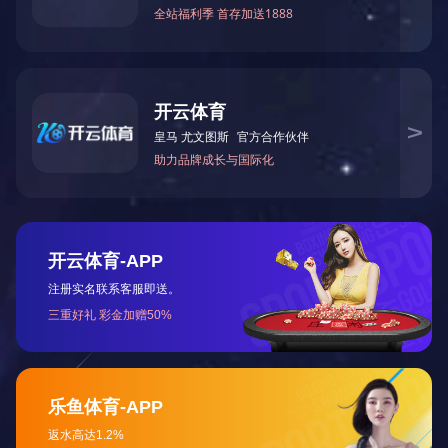
金属检测机
自动重量选别机