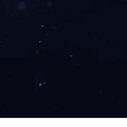
设备参数：
设备名称：1000外抽真空包装机
电源电压：三相/380V
封口长度：1000mm×1条
封口高度：950-1400mm
封口旋转角度：0-90度（垂直至水平）
包装材料：各种复合薄膜或铝箔膜袋
机器材质：优质304不锈钢
热封瞬间加热功率：1400W×1条
工作台高度：自配
抽气效率：20立方米/小时
最低绝对负压：≤200pa
机器尺寸：1071×1227×1850mm
总功率：2KW
整机重量：200KG
PLC
：JT-16
触摸屏：MCGS-TPC7012