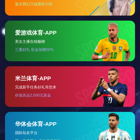
机械手装箱机
穿箭式打包机