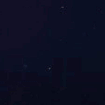
MCZBZX-20十字坐标装箱机
猜你想搜
外抽式真空包装机
25公斤包装生产线设备
设备介绍
设备简介：
操作人员只需要将袋包装物，摆放整齐，封口区域对准封口条
（动作模式可选）。