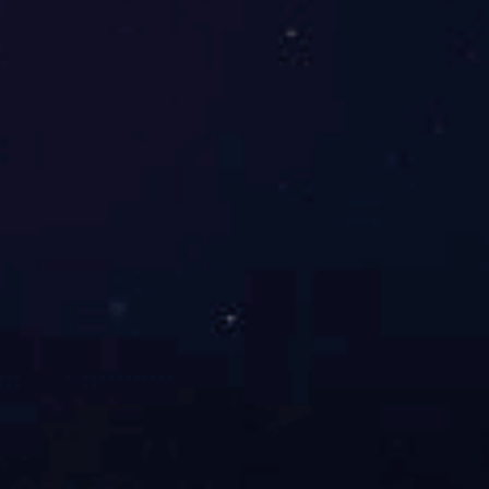
MCZBZX-20十字坐标装箱机
猜你想搜
空罐卸垛机
生产线成套设备
设备介绍
工作原理：
人工用地牛将整托盘空罐运至指定位置（码垛方式为罐口向上
过刮板推至缓存面板上，然后再调整上下高度与后道的缓存皮
机上。卸垛机每卸完一层空罐，设备自动提醒，收到提醒后人