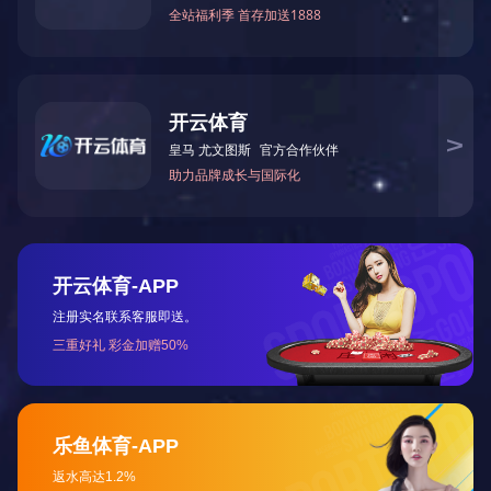
金属检测机
自动重量选别机