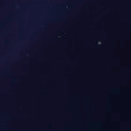
建材包装机
小型小袋粉末包装机
水泥包装机