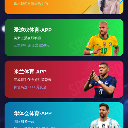
种子包装机
全自动颗粒包装机