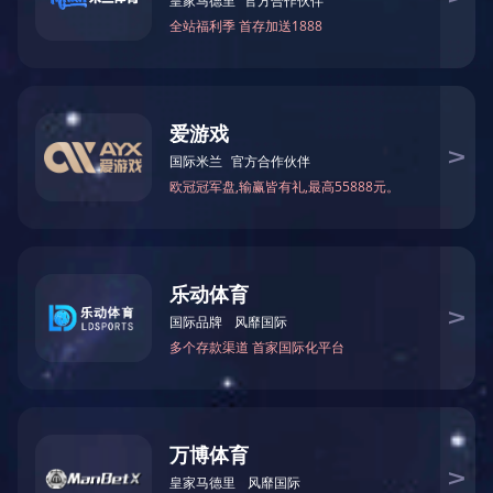
相关推荐
25公斤颗粒包装机