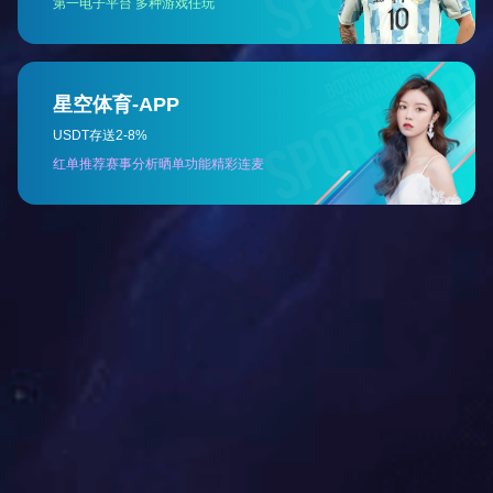
包装自动化生产线
定量粉剂包装机