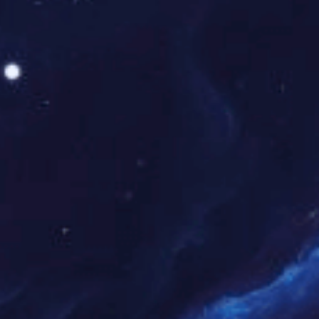
MCGD8-200给袋式液体包装
机组
MCGD8-300给袋式组合秤包
装机组