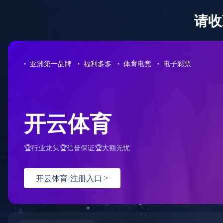
开云体育
全部分类
开云体育-开云(中国)一站式服务
联系我们
您当前的位置：
开云体育-开云(中国)一站式服务官方网站
>
新