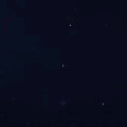
效率。
全联锁装置，为操作人员提供了全方位保护。
的多样化需求。