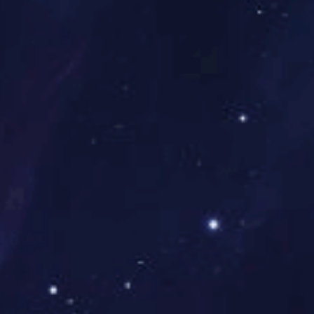
MCGD8-260给袋式液体包装
机组
MCGD8-230给袋式液体包装
机组