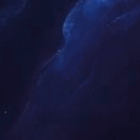
MCGD8-260给袋式组合秤包
装机组
MCGD8-230给袋式组合秤包