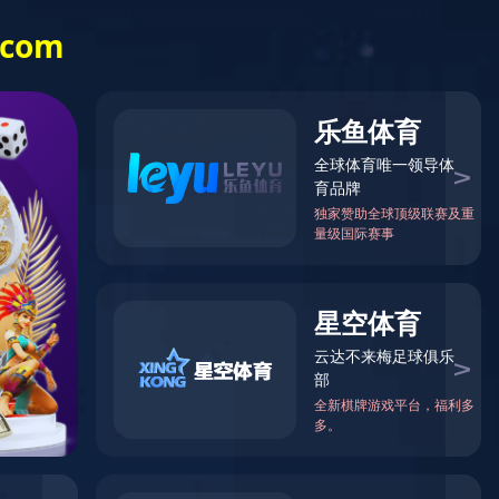
关于我们
新闻资讯