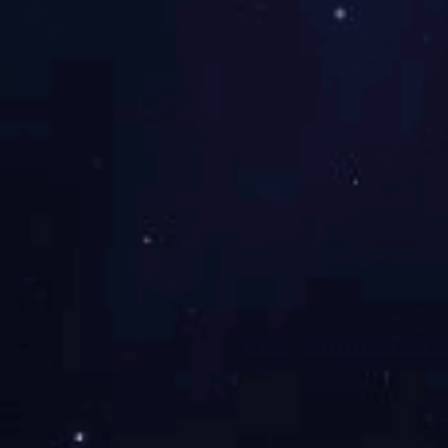
该设备以准确、可靠的机械操作全面替代传
各执行单元均设有控制和安全装置，实现自
卓越性能参数，满足多样化生产需求
MCZD-25K型号拥有4～6袋/分钟的最大
包装袋尺寸范围设计为长度600～1100毫米
设备总功率为3千瓦，耗气量为750标准升/