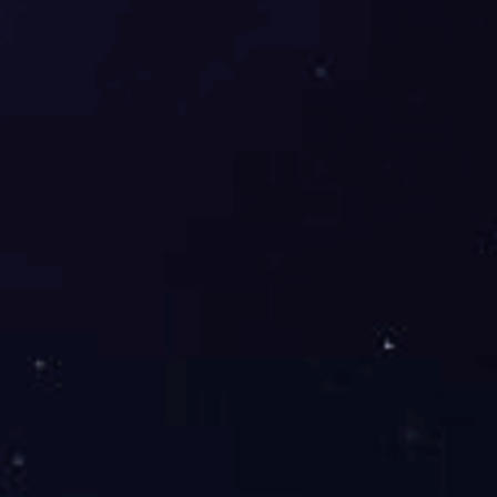
家源头实力品牌推荐
31:41 点击数：
大袋肥料包装的全流程自动化。