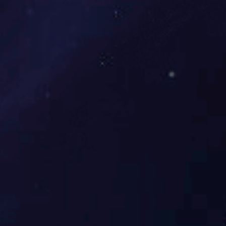
装机组
、复合肥、水溶肥包装机生产线厂
 发布时间：2025-11-14 16:11:32 更新时间：2025-12-05 16:
网站
动称量、自动上袋、自动填充、自动送包、自动封口等完整功能，实现了