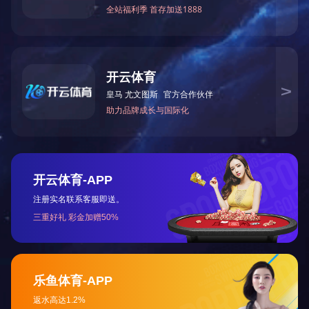
麦片卷膜包装
返回顶部
机助力即食燕
麦与豆奶粉产
MC-LLZGCZ-S-50L-
粉剂灌装机组
从制袋到码垛
全闭环，迈驰
麦片包装机助