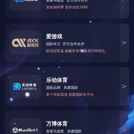
分类:
全部
粉
自动化程度:
全部
全
包装重量:
全部
1g
包装袋形:
全部
三
适用行业:
全部
食
南方区域
北方区域
新闻推荐
微信咨询