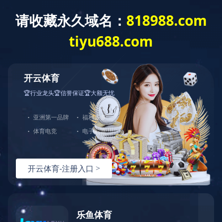
开云体育
全部分类
开云体育-开云(中国)一站式服务官方网站
联系我们
您当前的位置：
开云体育-开云(中国)一站式服务官方网站
>
自动灌装机
立式包装机组
→
给袋包装机组
→
重袋包装机组
→
多列包装机组
→